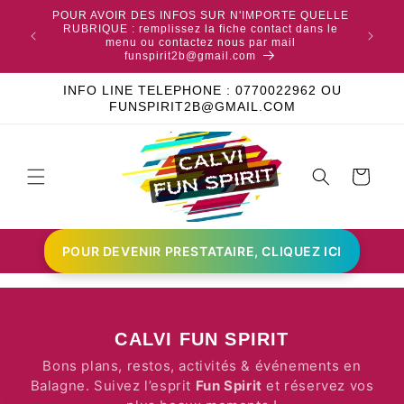
TES SUR
POUR AVOIR DES INFOS SUR N'IMPORTE QUELLE
 AUCUN
RUBRIQUE : remplissez la fiche contact dans le
RETROU
EUX DES
menu ou contactez nous par mail
funspirit2b@gmail.com
INFO LINE TELEPHONE : 0770022962 OU
FUNSPIRIT2B@GMAIL.COM
Panier
POUR DEVENIR PRESTATAIRE, CLIQUEZ ICI
CALVI FUN SPIRIT
Bons plans, restos, activités & événements en
Balagne. Suivez l’esprit
Fun Spirit
et réservez vos