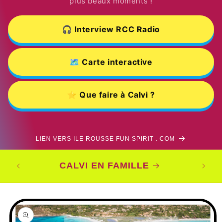
plus beaux moments !
🎧 Interview RCC Radio
🗺️ Carte interactive
⭐ Que faire à Calvi ?
LIEN VERS ILE ROUSSE FUN SPIRIT . COM
CO
CALVI EN FAMILLE