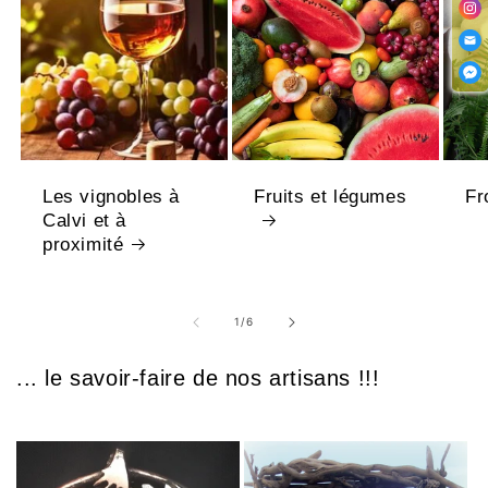
Les vignobles à
Fruits et légumes
Fr
Calvi et à
proximité
1
/
6
... le savoir-faire de nos artisans !!!