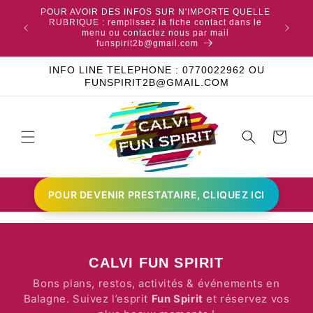
TES SUR
POUR AVOIR DES INFOS SUR N'IMPORTE QUELLE
 AUCUN
RUBRIQUE : remplissez la fiche contact dans le
RETROU
EUX DES
menu ou contactez nous par mail
funspirit2b@gmail.com
INFO LINE TELEPHONE : 0770022962 OU
FUNSPIRIT2B@GMAIL.COM
Panier
POUR DEVENIR PRESTATAIRE, CLIQUEZ ICI
CALVI FUN SPIRIT
Bons plans, restos, activités & événements en
Balagne. Suivez l’esprit
Fun Spirit
et réservez vos