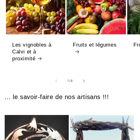
Les vignobles à
Fruits et légumes
Fr
Calvi et à
proximité
1
/
6
... le savoir-faire de nos artisans !!!