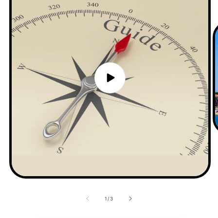
1
/
3