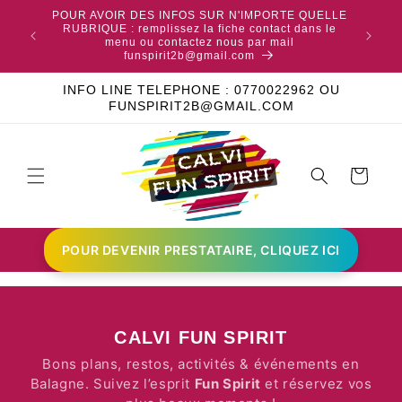
TES SUR
POUR AVOIR DES INFOS SUR N'IMPORTE QUELLE
 AUCUN
RUBRIQUE : remplissez la fiche contact dans le
RETROU
EUX DES
menu ou contactez nous par mail
funspirit2b@gmail.com
INFO LINE TELEPHONE : 0770022962 OU
FUNSPIRIT2B@GMAIL.COM
Panier
POUR DEVENIR PRESTATAIRE, CLIQUEZ ICI
CALVI FUN SPIRIT
Bons plans, restos, activités & événements en
Balagne. Suivez l’esprit
Fun Spirit
et réservez vos