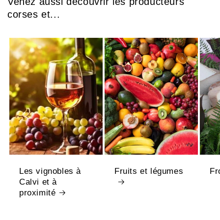
Venez aussi découvrir les producteurs
corses et...
Les vignobles à
Fruits et légumes
Fr
Calvi et à
proximité