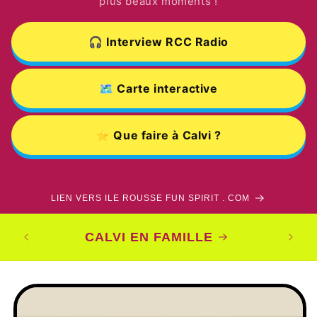
plus beaux moments !
🎧 Interview RCC Radio
🗺️ Carte interactive
⭐ Que faire à Calvi ?
LIEN VERS ILE ROUSSE FUN SPIRIT . COM
CO
CALVI EN FAMILLE