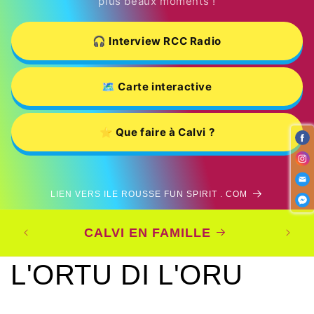
plus beaux moments !
🎧 Interview RCC Radio
🗺️ Carte interactive
⭐ Que faire à Calvi ?
LIEN VERS ILE ROUSSE FUN SPIRIT . COM
CO
CALVI EN FAMILLE
L'ORTU DI L'ORU